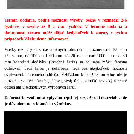
Termín dodania, podľa možností výroby, bežne v rozmedzí 2-6
týždňov, v sezóne až 8 a viac týždňov. V termíne dodania a
dostupnosti tovaru môže dôjsť kedykoľvek k zmene, v týchto
prípadoch Vás budeme informovať.
Všetky rozmery sú v nasledovných tolerancií
:
u rozmeru do 100 mm
+/- 3 mm
,
od 100 do 1000 mm +/- 20 mm a nad 1000 mm +/- 30
mm
.
Jednotlivé dodávky (
výrobné
šarže
)
sa od seba môžu farebne
odlišovať
.
Šedá farba je nefarbená
,
teda bez akejkoľvek možnosti
ovplyvnenia farebného odtieňa
.
Vzhľadom k použitej surovine nie je
možné u svetlých farieb (
tehlová
,
sivá
)
úplne zaručiť rovnaký farebný
odtieň ani u jednotlivých výrobných šarží
.
Deformácia vzniknutá vplyvom tepelnej rozťažnosti materiálu, nie
je dôvodom na reklamáciu výrobkov.