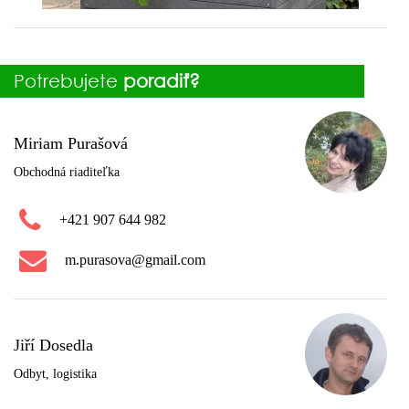
Potrebujete
poradiť?
Miriam Purašová
Obchodná riaditeľka
+421 907 644 982
m.purasova@gmail.com
Jiří Dosedla
Odbyt, logistika