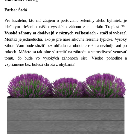
Farba: Šedá
Pre každého, kto má záujem o pestovanie zeleniny alebo byliniek, je
ideálnym riešením nášho vysokého záhonu z materiálu Traplast ™.
Vysoké záhony sa dodávajú v rôznych veľkostiach - stačí si vybrať.
Montáž je jednoduchá, ako je pre naše šikovné riešenie typické. Vysoký
záhon Vám bude slúžiť bez ohľadu na obdobie roka a nezhnije ani po
rokoch. Môžete sa tak plne sústrediť na záhradu a starostlivosť venovať
tomu, čo bude vo vysokých záhonoch rásť. Všetko pohodlne a
vzpriamene bez bolesti chrbta z ohýbania!