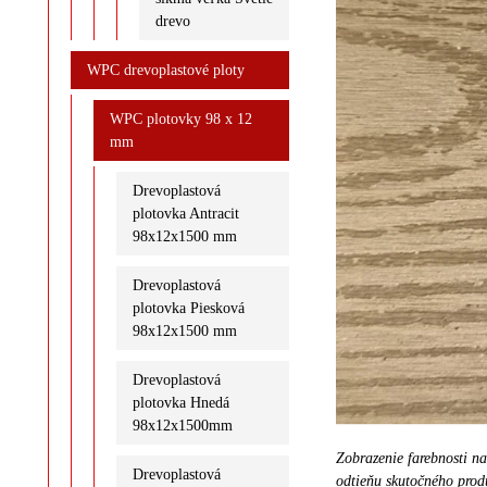
drevo
WPC drevoplastové ploty
WPC plotovky 98 x 12
mm
Drevoplastová
plotovka Antracit
98x12x1500 mm
Drevoplastová
plotovka Piesková
98x12x1500 mm
Drevoplastová
plotovka Hnedá
98x12x1500mm
Zobrazenie farebnosti n
Drevoplastová
odtieňu skutočného prod