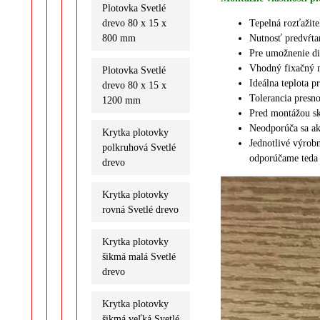
Plotovka Svetlé
drevo 80 x 15 x
Tepelná rozťažit
800 mm
Nutnosť predvŕta
Pre umožnenie dil
Vhodný fixačný m
Plotovka Svetlé
Ideálna teplota p
drevo 80 x 15 x
Tolerancia presno
1200 mm
Pred montážou sk
Neodporúča sa ak
Krytka plotovky
J
ednotlivé výrob
polkruhová Svetlé
odporúčame teda 
drevo
Krytka plotovky
rovná Svetlé drevo
Krytka plotovky
šikmá malá Svetlé
drevo
Krytka plotovky
šikmá veľká Svetlé