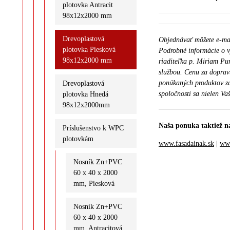
plotovka Antracit
98x12x2000 mm
Drevoplastová
Objednávať môžete e-m
plotovka Piesková
Podrobné informácie o v
98x12x2000 mm
riaditeľka p. Miriam Pu
službou. Cenu za doprav
ponúkaných produktov za
Drevoplastová
spoločnosti sa nielen Vaš
plotovka Hnedá
98x12x2000mm
Naša ponuka taktiež n
Príslušenstvo k WPC
plotovkám
www.fasadainak.sk
|
www
Nosník Zn+PVC
60 x 40 x 2000
mm, Piesková
Nosník Zn+PVC
60 x 40 x 2000
mm, Antracitová