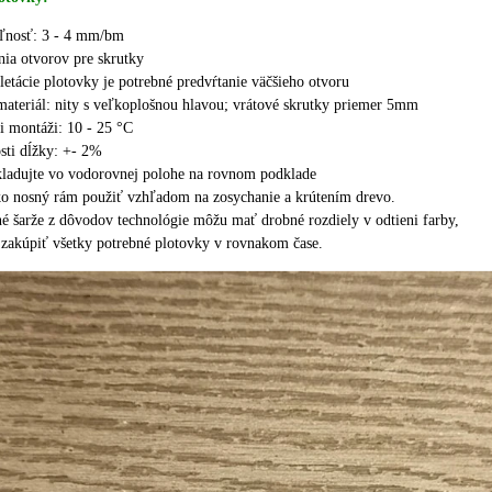
eľnosť: 3 - 4 mm/bm
nia otvorov pre skrutky
etácie plotovky je potrebné predvŕtanie väčšieho otvoru
ateriál: nity s veľkoplošnou hlavou;
vrátové skrutky priemer 5mm
ri montáži: 10 - 25 °C
sti dĺžky: +- 2%
ladujte vo vodorovnej polohe na rovnom podklade
o nosný rám použiť vzhľadom na zosychanie a krútením drevo.
né šarže z dôvodov technológie môžu mať drobné rozdiely v odtieni farby,
zakúpiť všetky potrebné plotovky v rovnakom čase.