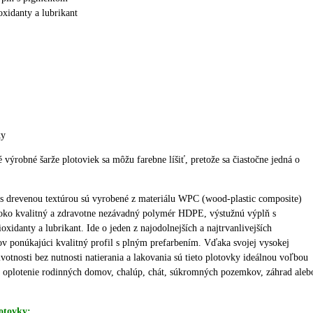
ioxidanty a lubrikant
ky
é výrobné šarže plotoviek sa môžu farebne líšiť, pretože sa čiastočne jedná o
s drevenou textúrou sú vyrobené z materiálu WPC (wood-plastic composite)
oko kvalitný a zdravotne nezávadný polymér HDPE, výstužnú výplň s
oxidanty a lubrikant.
Ide o jeden z najodolnejších a najtrvanlivejších
v ponúkajúci kvalitný profil s plným prefarbením.
Vďaka svojej vysokej
ivotnosti bez nutnosti natierania a lakovania sú tieto plotovky ideálnou voľbou
vé oplotenie rodinných domov, chalúp, chát, súkromných pozemkov, záhrad aleb
otovky: