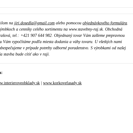
ailom na
jiri.dosedla@gmail.com
alebo pomocou
objednávkového formulára
.
ýrobkoch a cenníky celého sortimentu na www.stavebny-raj.sk. Obchodná
rašová, tel.: +421 907 644 982. Objednaný tovar Vám zašleme prepravnou
u Vám vypočítáme podľa miesta dodania a váhy tovaru. U všetkých nami
bezpečujeme v prípade potreby odborné poradenstvo. S výrobkami od našej
a stavba bude cítiť ako v raji.
a:
.interieroveobklady.sk
|
www.korkovefasady.sk