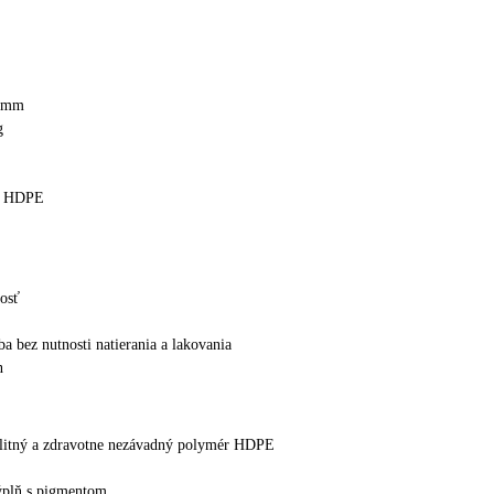
2 mm
g
 / HDPE
nosť
a bez nutnosti natierania a lakovania
n
litný a zdravotne nezávadný polymér HDPE
ýplň s pigmentom