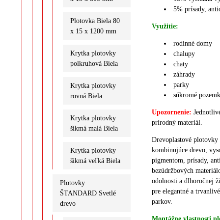
5%
prísady, ant
Plotovka Biela 80
Využitie:
x 15 x 1200 mm
rodinné domy
Krytka plotovky
chalupy
polkruhová Biela
chaty
záhrady
parky
Krytka plotovky
súkromé pozem
rovná Biela
Upozornenie:
J
ednotliv
Krytka plotovky
prírodný materiál.
šikmá malá Biela
Drevoplastové plotovky 
kombinujúce drevo, vys
Krytka plotovky
pigmentom, prísady, anti
šikmá veľká Biela
bezúdržbových materiálo
odolnosti a dlhoročnej ž
Plotovky
pre elegantné a trvanli
ŠTANDARD Svetlé
parkov.
drevo
Montážne vlastnosti pl