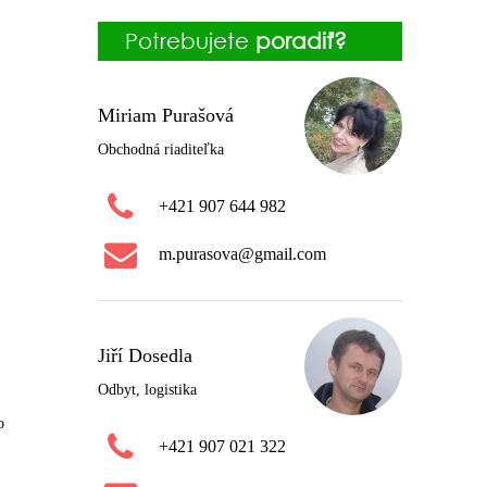
Potrebujete
poradiť?
Miriam Purašová
Obchodná riaditeľka
+421 907 644 982
m.purasova@gmail.com
Jiří Dosedla
Odbyt, logistika
o
+421 907 021 322