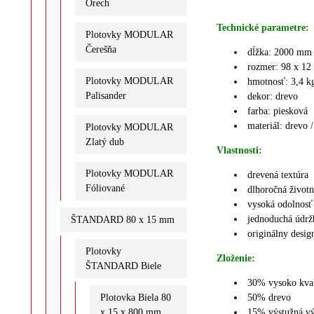
Orech
Technické parametre:
Plotovky MODULAR
Čerešňa
dĺžka: 2000 mm
rozmer: 98 x 1
Plotovky MODULAR
hmotnosť: 3,4 k
Palisander
dekor: drevo
farba: piesková
materiál: drevo
Plotovky MODULAR
Zlatý dub
Vlastnosti:
Plotovky MODULAR
drevená textúra
Fóliované
dlhoročná život
vysoká odolnosť
jednoduchá údržb
ŠTANDARD 80 x 15 mm
o
riginálny desig
Plotovky
Zloženie:
ŠTANDARD Biele
30%
vysoko kva
Plotovka Biela 80
50% drevo
x 15 x 800 mm
15%
výstužná v