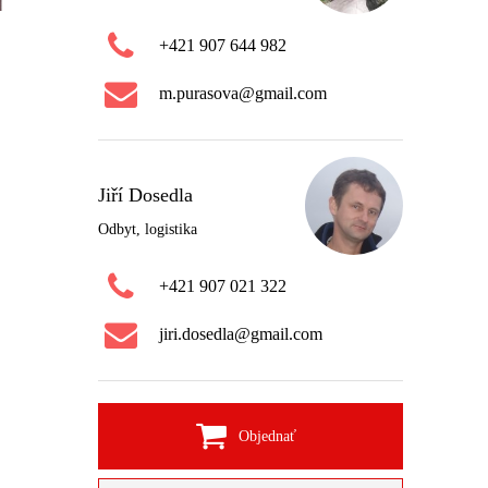
+421 907 644 982
m.purasova@gmail.com
Jiří Dosedla
Odbyt, logistika
+421 907 021 322
jiri.dosedla@gmail.com
Objednať