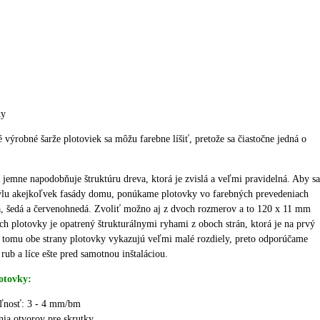
ky
é výrobné šarže plotoviek sa môžu farebne líšiť, pretože sa čiastočne jedná o
jemne napodobňuje štruktúru dreva, ktorá je zvislá a veľmi pravidelná.
Aby sa
týlu akejkoľvek fasády domu, ponúkame plotovky vo farebných prevedeniach
á, šedá a červenohnedá.
Zvoliť možno aj z dvoch rozmerov a to 120 x 11 mm
ch plotovky je opatrený štrukturálnymi ryhami z oboch strán, ktorá je na prvý
 tomu obe strany plotovky vykazujú veľmi malé rozdiely, preto odporúčame
 rub a líce ešte pred samotnou inštaláciou.
otovky:
eľnosť: 3 - 4 mm/bm
nia otvorov pre skrutky