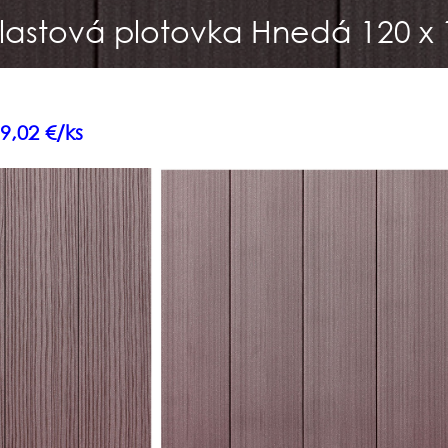
lastová plotovka Hnedá 120 x 
9,02 €/ks