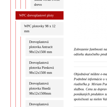
drevo
WPC drevoplastové ploty
WPC plotovky 98 x 12
mm
Drevoplastová
plotovka Antracit
Zobrazenie farebnosti n
98x12x1500 mm
odtieňu skutočného prod
Drevoplastová
plotovka Piesková
98x12x1500 mm
Objednávať môžete e-m
Podrobné informácie o v
Drevoplastová
riaditeľka p. Miriam Pu
plotovka Hnedá
službou. Cenu za doprav
98x12x1500mm
ponúkaných produktov za
spoločnosti sa nielen Vaš
Drevoplastová