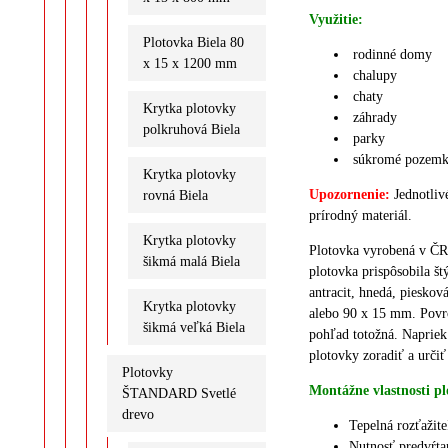
Využitie:
Plotovka Biela 80
rodinné domy
x 15 x 1200 mm
chalupy
chaty
Krytka plotovky
záhrady
polkruhová Biela
parky
súkromé pozem
Krytka plotovky
Upozornenie:
J
ednotliv
rovná Biela
prírodný materiál.
Krytka plotovky
Plotovka vyrobená v ČR 
šikmá malá Biela
plotovka prispôsobila š
antracit, hnedá, pieskov
Krytka plotovky
alebo 90 x 15 mm.
Povr
šikmá veľká Biela
pohľad totožná.
Napriek
plotovky zoradiť a určiť
Plotovky
Montážne vlastnosti pl
ŠTANDARD Svetlé
drevo
Tepelná rozťažit
Nutnosť predvŕta