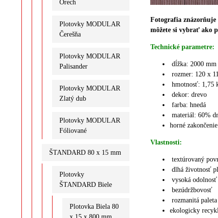
Orech
Fotografia znázorňuje r
Plotovky MODULAR
môžete si vybrať ako 
Čerešňa
Technické parametre:
Plotovky MODULAR
dĺžka: 2000 mm
Palisander
rozmer: 120 x 
hmotnosť: 1,75 
Plotovky MODULAR
dekor: drevo
Zlatý dub
farba: hnedá
materiál:
60% d
Plotovky MODULAR
horné zakončenie
Fóliované
Vlastnosti:
ŠTANDARD 80 x 15 mm
textúrovaný pov
dlhá životnosť p
Plotovky
vysoká odolnosť
ŠTANDARD Biele
bezúdržbovosť
rozmanitá paleta
Plotovka Biela 80
ekologicky recyk
x 15 x 800 mm