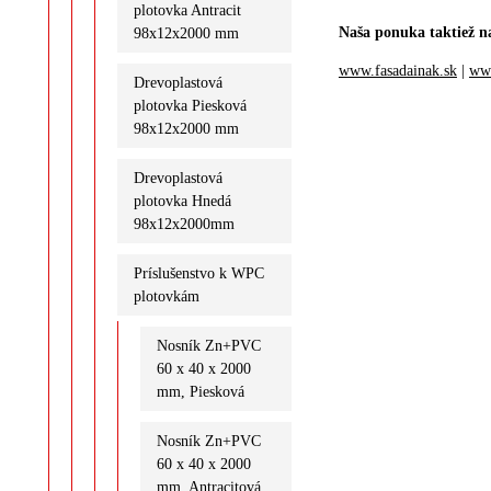
plotovka Antracit
Naša ponuka taktiež n
98x12x2000 mm
www.fasadainak.sk
|
www
Drevoplastová
plotovka Piesková
98x12x2000 mm
Drevoplastová
plotovka Hnedá
98x12x2000mm
Príslušenstvo k WPC
plotovkám
Nosník Zn+PVC
60 x 40 x 2000
mm, Piesková
Nosník Zn+PVC
60 x 40 x 2000
mm, Antracitová