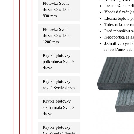
Plotovka Svetlé
Pre umožnenie dil
drevo 80 x 15 x
Vhodný fixačný m
800 mm
Ideálna teplota p
Tolerancia presno
Plotovka Svetlé
Pred montážou sk
drevo 80 x 15 x
Neodporúča sa ak
1200 mm
J
ednotlivé výrob
odporúčame teda 
Krytka plotovky
polkruhová Svetlé
drevo
Krytka plotovky
rovná Svetlé drevo
Krytka plotovky
šikmá malá Svetlé
drevo
Krytka plotovky
šikmá veľká Svetlé