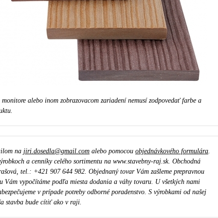
a monitore alebo inom zobrazovacom zariadení nemusí zodpovedať farbe a
uktu.
ailom na
jiri.dosedla@gmail.com
alebo pomocou
objednávkového formulára
.
ýrobkoch a cenníky celého sortimentu na www.stavebny-raj.sk. Obchodná
rašová, tel.: +421 907 644 982. Objednaný tovar Vám zašleme prepravnou
u Vám vypočítáme podľa miesta dodania a váhy tovaru. U všetkých nami
bezpečujeme v prípade potreby odborné poradenstvo. S výrobkami od našej
a stavba bude cítiť ako v raji.