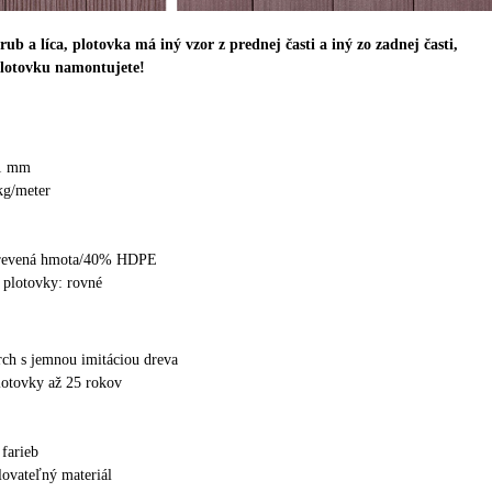
ub a líca, plotovka má iný vzor z prednej časti a iný zo zadnej časti,
plotovku namontujete!
11 mm
kg/meter
revená hmota/40% HDPE
 plotovky: rovné
rch s jemnou imitáciou dreva
lotovky až 25 rokov
 farieb
lovateľný materiál