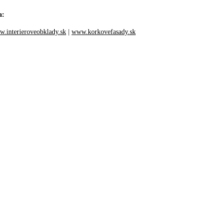
a:
.interieroveobklady.sk
|
www.korkovefasady.sk