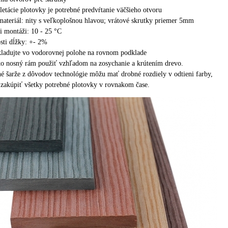
etácie plotovky je potrebné predvŕtanie väčšieho otvoru
ateriál: nity s veľkoplošnou hlavou;
vrátové skrutky priemer 5mm
ri montáži: 10 - 25 °C
sti dĺžky: +- 2%
ladujte vo vodorovnej polohe na rovnom podklade
o nosný rám použiť vzhľadom na zosychanie a krútením drevo.
né šarže z dôvodov technológie môžu mať drobné rozdiely v odtieni farby,
zakúpiť všetky potrebné plotovky v rovnakom čase.