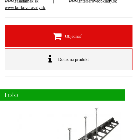
www.fasadainak.sk
|
www.interieroveobklady.sk
|
www.korkovefasady.sk
Objednať
Dotaz na produkt
Foto