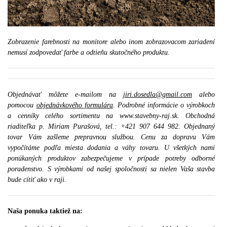
Zobrazenie farebnosti na monitore alebo inom zobrazovacom zariadení
nemusí zodpovedať farbe a odtieňu skutočného produktu.
Objednávať môžete e-mailom na
jiri.dosedla@gmail.com
alebo
pomocou
objednávkového formulára
. Podrobné informácie o výrobkoch
a cenníky celého sortimentu na www.stavebny-raj.sk. Obchodná
riaditeľka p. Miriam Purašová, tel.: +421 907 644 982. Objednaný
tovar Vám zašleme prepravnou službou. Cenu za dopravu Vám
vypočítáme podľa miesta dodania a váhy tovaru. U všetkých nami
ponúkaných produktov zabezpečujeme v prípade potreby odborné
poradenstvo. S výrobkami od našej spoločnosti sa nielen Vaša stavba
bude cítiť ako v raji.
Naša ponuka taktiež na: