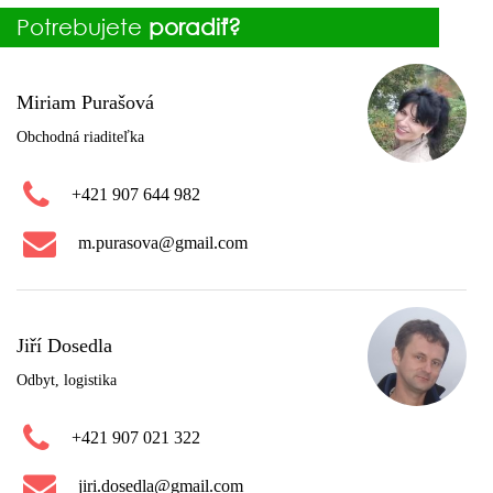
Potrebujete
poradiť?
Miriam Purašová
Obchodná riaditeľka
+421 907 644 982
m.purasova@gmail.com
Jiří Dosedla
Odbyt, logistika
+421 907 021 322
jiri.dosedla@gmail.com