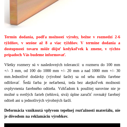
Termín dodania, podľa možností výroby, bežne v rozmedzí 2-6
týždňov, v sezóne až 8 a viac týždňov. V termíne dodania a
dostupnosti tovaru môže dôjsť kedykoľvek k zmene, v týchto
prípadoch Vás budeme informovať.
Všetky rozmery sú v nasledovných tolerancií
:
u rozmeru do 100 mm
+/- 3 mm
,
od 100 do 1000 mm +/- 20 mm a nad 1000 mm +/- 30
mm
.
Jednotlivé dodávky (
výrobné
šarže
)
sa od seba môžu farebne
odlišovať
.
Šedá farba je nefarbená
,
teda bez akejkoľvek možnosti
ovplyvnenia farebného odtieňa
.
Vzhľadom k použitej surovine nie je
možné u svetlých farieb (
tehlová
,
sivá
)
úplne zaručiť rovnaký farebný
odtieň ani u jednotlivých výrobných šarží
.
Deformácia vzniknutá vplyvom tepelnej rozťažnosti materiálu, nie
je dôvodom na reklamáciu výrobkov.