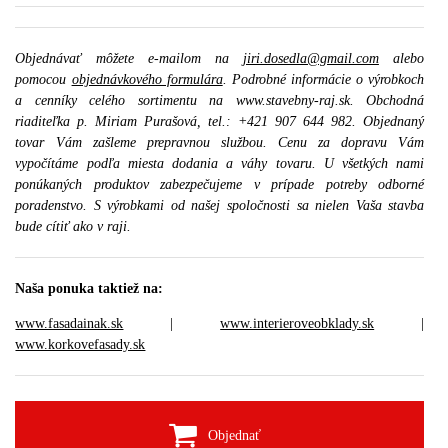
Objednávať môžete e-mailom na
jiri.dosedla@gmail.com
alebo
pomocou
objednávkového formulára
. Podrobné informácie o výrobkoch
a cenníky celého sortimentu na www.stavebny-raj.sk. Obchodná
riaditeľka p. Miriam Purašová, tel.: +421 907 644 982. Objednaný
tovar Vám zašleme prepravnou službou. Cenu za dopravu Vám
vypočítáme podľa miesta dodania a váhy tovaru. U všetkých nami
ponúkaných produktov zabezpečujeme v prípade potreby odborné
poradenstvo. S výrobkami od našej spoločnosti sa nielen Vaša stavba
bude cítiť ako v raji.
Naša ponuka taktiež na:
www.fasadainak.sk
|
www.interieroveobklady.sk
|
www.korkovefasady.sk
Objednať