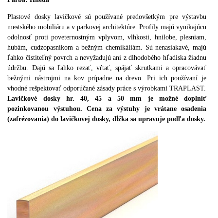
Plastové dosky lavičkové sú používané predovšetkým pre výstavbu
mestského mobiliáru a v parkovej architektúre. Profily majú vynikajúcu
odolnosť proti poveternostným vplyvom, vlhkosti, hnilobe, plesniam,
hubám, cudzopasníkom a bežným chemikáliám. Sú nenasiakavé, majú
ľahko čistiteľný povrch a nevyžadujú ani z dlhodobého hľadiska žiadnu
údržbu. Dajú sa ľahko rezať, vŕtať, spájať skrutkami a opracovávať
bežnými nástrojmi na kov prípadne na drevo. Pri ich používaní je
vhodné rešpektovať odporúčané zásady práce s výrobkami TRAPLAST.
Lavičkové dosky hr. 40, 45 a 50 mm je možné doplniť
pozinkovanou výstuhou. Cena za výstuhy je vrátane osadenia
(zafrézovania) do lavičkovej dosky, dĺžka sa upravuje podľa dosky.