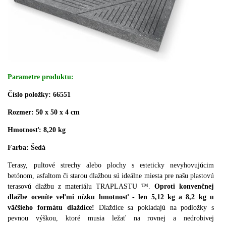
Parametre produktu:
Číslo položky: 66551
Rozmer: 50 x 50 x 4 cm
Hmotnosť: 8,20 kg
Farba: Šedá
Terasy, pultové strechy alebo plochy s esteticky nevyhovujúcim
betónom, asfaltom či starou dlažbou sú ideálne miesta pre našu plastovú
terasovú dlažbu z materiálu TRAPLASTU ™.
Oproti konvenčnej
dlažbe oceníte veľmi nízku hmotnosť - len 5,12 kg a 8,2 kg u
väčšieho formátu dlaždice!
Dlaždice sa pokladajú na podložky s
pevnou výškou, ktoré musia ležať na rovnej a nedrobivej