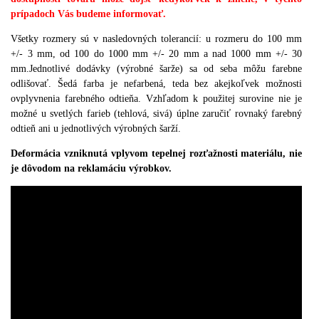
prípadoch Vás budeme informovať.
Všetky rozmery sú v nasledovných tolerancií
:
u rozmeru do 100 mm
+/- 3 mm
,
od 100 do 1000 mm +/- 20 mm a nad 1000 mm +/- 30
mm
.
Jednotlivé dodávky (
výrobné
šarže
)
sa od seba môžu farebne
odlišovať
.
Šedá farba je nefarbená
,
teda bez akejkoľvek možnosti
ovplyvnenia farebného odtieňa
.
Vzhľadom k použitej surovine nie je
možné u svetlých farieb (
tehlová
,
sivá
)
úplne zaručiť rovnaký farebný
odtieň ani u jednotlivých výrobných šarží
.
Deformácia vzniknutá vplyvom tepelnej rozťažnosti materiálu, nie
je dôvodom na reklamáciu výrobkov.