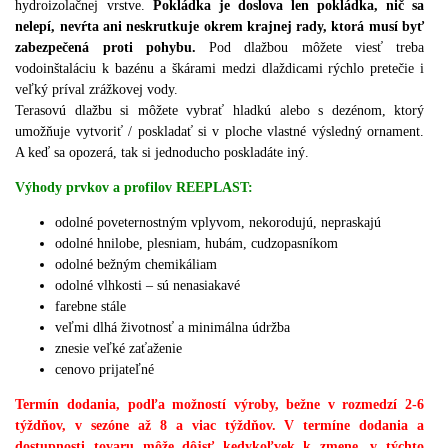
hydroizolačnej vrstve.
Pokládka je doslova len pokládka, nič sa
nelepí, nevŕta ani neskrutkuje okrem krajnej rady, ktorá musí byť
zabezpečená proti pohybu.
Pod dlažbou môžete viesť treba
vodoinštaláciu k bazénu a škárami medzi dlaždicami rýchlo pretečie i
veľký príval zrážkovej vody.
Terasovú dlažbu si môžete vybrať hladkú alebo s dezénom, ktorý
umožňuje vytvoriť / poskladať si v ploche vlastné výsledný ornament.
A keď sa opozerá, tak si jednoducho poskladáte iný.
Výhody prvkov a profilov REEPLAST:
odolné poveternostným vplyvom, nekorodujú, nepraskajú
odolné hnilobe, plesniam, hubám, cudzopasníkom
odolné bežným chemikáliam
odolné vlhkosti – sú nenasiakavé
farebne stále
veľmi dlhá životnosť a minimálna údržba
znesie veľké zaťaženie
cenovo prijateľné
Termín dodania, podľa možností výroby, bežne v rozmedzí 2-6
týždňov, v sezóne až 8 a viac týždňov. V termíne dodania a
dostupnosti tovaru môže dôjsť kedykoľvek k zmene, v týchto