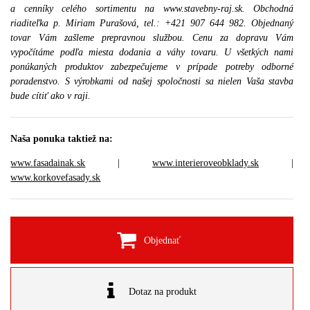
a cenníky celého sortimentu na www.stavebny-raj.sk. Obchodná
riaditeľka p. Miriam Purašová, tel.: +421 907 644 982. Objednaný
tovar Vám zašleme prepravnou službou. Cenu za dopravu Vám
vypočítáme podľa miesta dodania a váhy tovaru. U všetkých nami
ponúkaných produktov zabezpečujeme v prípade potreby odborné
poradenstvo. S výrobkami od našej spoločnosti sa nielen Vaša stavba
bude cítiť ako v raji.
Naša ponuka taktiež na:
www.fasadainak.sk
|
www.interieroveobklady.sk
|
www.korkovefasady.sk
Objednať
Dotaz na produkt