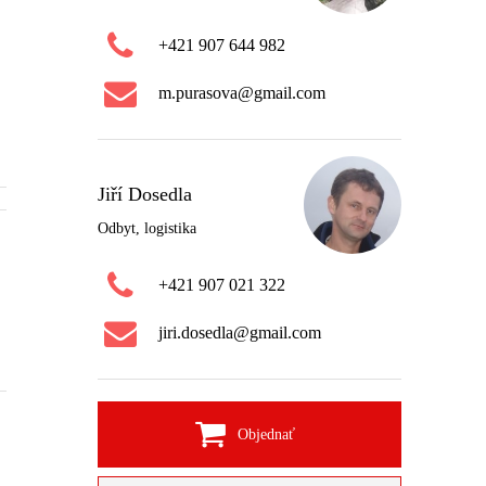
+421 907 644 982
m.purasova@gmail.com
Jiří Dosedla
Odbyt, logistika
+421 907 021 322
jiri.dosedla@gmail.com
Objednať