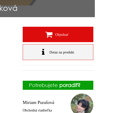
sková
Objednať
Dotaz na produkt
Potrebujete
poradiť?
Miriam Purašová
Obchodná riaditeľka