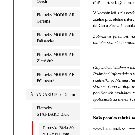
Orech
ďalších stavebných proj
V kombinácii s plastový
Plotovky MODULAR
žiadne pravidelné nátery
Čerešňa
údržbu a zároveň ponúka
Plotovky MODULAR
Zobrazenie farebnosti n
Palisander
odtieňu skutočného prod
Plotovky MODULAR
Zlatý dub
Objednávať môžete e-m
Podrobné informácie o v
Plotovky MODULAR
riaditeľka p. Miriam Pu
Fóliované
službou. Cenu za doprav
ponúkaných produktov za
ŠTANDARD 80 x 15 mm
spoločnosti sa nielen Vaš
Plotovky
ŠTANDARD Biele
Naša ponuka taktiež n
Plotovka Biela 80
www.fasadainak.sk
|
www
x 15 x 800 mm