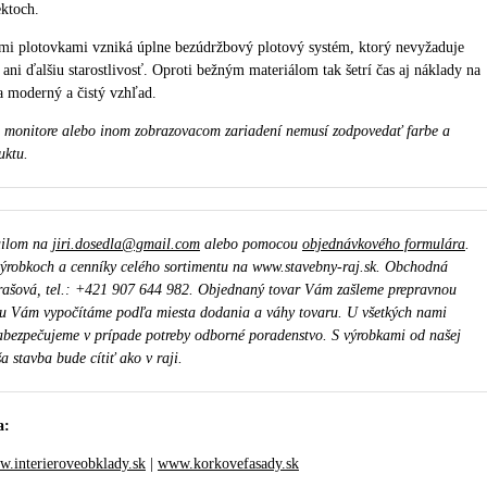
ektoch.
mi plotovkami vzniká úplne bezúdržbový plotový systém, ktorý nevyžaduje
 ani ďalšiu starostlivosť. Oproti bežným materiálom tak šetrí čas aj náklady na
 moderný a čistý vzhľad.
a monitore alebo inom zobrazovacom zariadení nemusí zodpovedať farbe a
uktu.
ailom na
jiri.dosedla@gmail.com
alebo pomocou
objednávkového formulára
.
ýrobkoch a cenníky celého sortimentu na www.stavebny-raj.sk. Obchodná
rašová, tel.: +421 907 644 982. Objednaný tovar Vám zašleme prepravnou
u Vám vypočítáme podľa miesta dodania a váhy tovaru. U všetkých nami
bezpečujeme v prípade potreby odborné poradenstvo. S výrobkami od našej
a stavba bude cítiť ako v raji.
a:
.interieroveobklady.sk
|
www.korkovefasady.sk