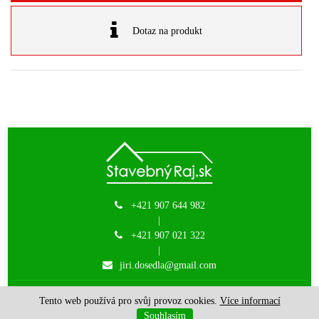
Dotaz na produkt
+421 907 644 982
|
+421 907 021 322
|
jiri.dosedla@gmail.com
JM-DODOS s.r.o. | © 2015 - 2026 |
created by Websy
Tento web používá pro svůj provoz cookies.
Více informací
Souhlasím