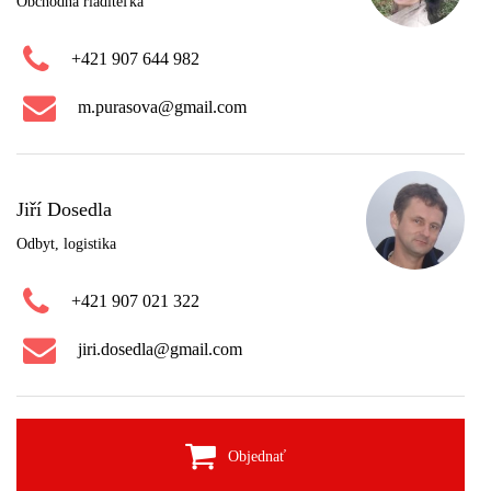
Obchodná riaditeľka
+421 907 644 982
m.purasova@gmail.com
Jiří Dosedla
Odbyt, logistika
+421 907 021 322
jiri.dosedla@gmail.com
Objednať