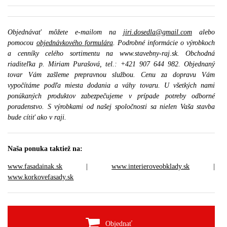
Objednávať môžete e-mailom na
jiri.dosedla@gmail.com
alebo
pomocou
objednávkového formulára
. Podrobné informácie o výrobkoch
a cenníky celého sortimentu na www.stavebny-raj.sk. Obchodná
riaditeľka p. Miriam Purašová, tel.: +421 907 644 982. Objednaný
tovar Vám zašleme prepravnou službou. Cenu za dopravu Vám
vypočítáme podľa miesta dodania a váhy tovaru. U všetkých nami
ponúkaných produktov zabezpečujeme v prípade potreby odborné
poradenstvo. S výrobkami od našej spoločnosti sa nielen Vaša stavba
bude cítiť ako v raji.
Naša ponuka taktiež na:
www.fasadainak.sk
|
www.interieroveobklady.sk
|
www.korkovefasady.sk
Objednať