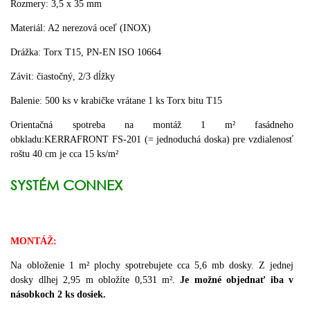
Rozmery:
3,5 x
35
mm
Materiál
:
A2
nerezová oceľ
(
INOX
)
Drážka
:
Torx
T15
,
PN-
EN
ISO
10664
Závit
:
čiastočný
,
2/3
dĺžky
Balenie:
500
ks v krabičke
vrátane
1
ks
Torx
bitu
T15
Orientačná spotreba na montáž 1 m² fasádneho
obkladu:KERRAFRONT FS-201 (= jednoduchá doska) pre vzdialenosť
roštu 40 cm je cca 15 ks/m²
SYSTÉM CONNEX
MONTÁŽ
:
Na obloženie 1 m² plochy spotrebujete cca 5,6 mb dosky. Z jednej
dosky dlhej 2,95 m obložíte 0,531 m².
Je možné objednať iba v
násobkoch 2 ks dosiek.