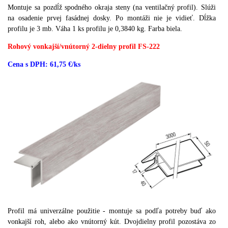
Montuje sa pozdĺž spodného okraja steny (na ventilačný profil).
Slúži
na osadenie prvej fasádnej dosky.
Po montáži nie je vidieť.
Dĺžka
profilu je 3 mb.
Váha 1 ks profilu je 0,3840 kg.
Farba biela.
Rohový vonkajší/vnútorný 2-dielny profil FS-222
Cena s DPH: 61,75 €/ks
Profil má univerzálne použitie - montuje sa podľa potreby buď ako
vonkajší roh, alebo ako vnútorný kút.
Dvojdielny profil pozostáva zo