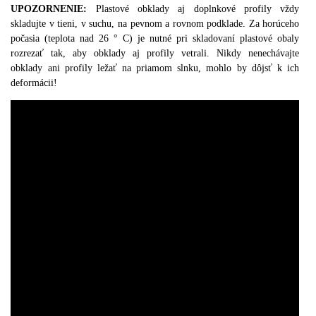
UPOZORNENIE:
Plastové obklady aj doplnkové profily vždy
skladujte v tieni, v suchu, na pevnom a rovnom podklade.
Za horúceho
počasia (teplota nad 26 ° C) je nutné pri skladovaní plastové obaly
rozrezať tak, aby obklady aj profily vetrali. Nikdy nenechávajte
obklady ani profily ležať na priamom slnku, mohlo by dôjsť k ich
deformácii!