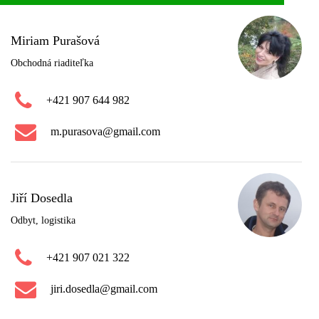
Miriam Purašová
Obchodná riaditeľka
+421 907 644 982
m.purasova@gmail.com
Jiří Dosedla
Odbyt, logistika
+421 907 021 322
jiri.dosedla@gmail.com