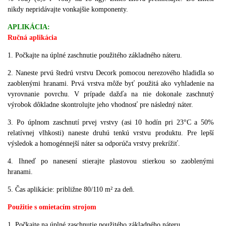
nikdy nepridávajte vonkajšie komponenty.
APLIKÁCIA:
Ručná aplikácia
1. Počkajte na úplné zaschnutie použitého základného náteru.
2. Naneste prvú štedrú vrstvu Decork pomocou nerezového hladidla so
zaoblenými hranami. Prvá vrstva môže byť použitá ako vyhladenie na
vyrovnanie povrchu. V prípade dažďa na nie dokonale zaschnutý
výrobok dôkladne skontrolujte jeho vhodnosť pre následný náter.
3. Po úplnom zaschnutí prvej vrstvy (asi 10 hodín pri 23°C a 50%
relatívnej vlhkosti) naneste druhú tenkú vrstvu produktu. Pre lepší
výsledok a homogénnejší náter sa odporúča vrstvy prekrížiť.
4. Ihneď po nanesení stierajte plastovou stierkou so zaoblenými
hranami.
5. Čas aplikácie: približne 80/110 m² za deň.
Použitie s omietacím strojom
1. Počkajte na úplné zaschnutie použitého základného náteru.