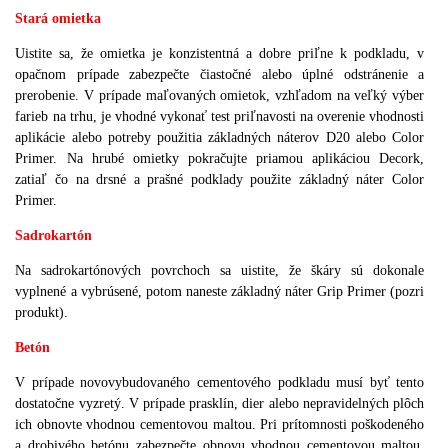
Stará omietka
Uistite sa, že omietka je konzistentná a dobre priľne k podkladu, v
opačnom prípade zabezpečte čiastočné alebo úplné odstránenie a
prerobenie. V prípade maľovaných omietok, vzhľadom na veľký výber
farieb na trhu, je vhodné vykonať test priľnavosti na overenie vhodnosti
aplikácie alebo potreby použitia základných náterov D20 alebo Color
Primer. Na hrubé omietky pokračujte priamou aplikáciou Decork,
zatiaľ čo na drsné a prašné podklady použite základný náter Color
Primer.
Sadrokartón
Na sadrokartónových povrchoch sa uistite, že škáry sú dokonale
vyplnené a vybrúsené, potom naneste základný náter Grip Primer (pozri
produkt).
Betón
V prípade novovybudovaného cementového podkladu musí byť tento
dostatočne vyzretý. V prípade prasklín, dier alebo nepravidelných plôch
ich obnovte vhodnou cementovou maltou. Pri prítomnosti poškodeného
a drobivého betónu zabezpečte obnovu vhodnou cementovou maltou.