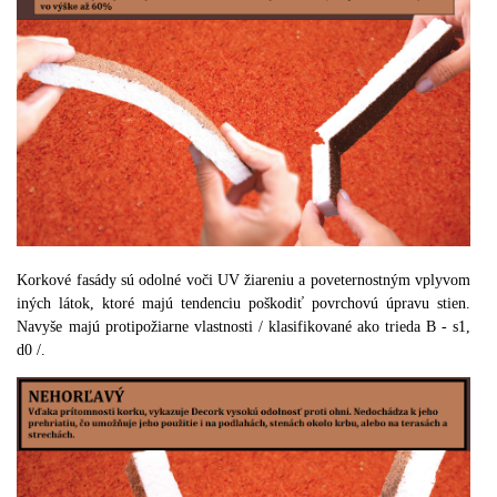
Korkové fasády sú odolné voči UV žiareniu a poveternostným vplyvom
iných látok,
ktoré majú tendenciu
poškodiť povrchovú úpravu stien.
Navyše majú protipožiarne vlastnosti / klasifikované ako trieda B - s1,
d0
/
.