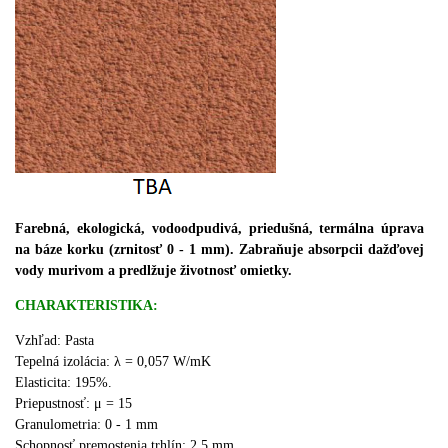
Farebná, ekologická, vodoodpudivá, priedušná, termálna úprava
na báze korku (zrnitosť 0 - 1 mm). Zabraňuje absorpcii dažďovej
vody murivom a predlžuje životnosť omietky.
CHARAKTERISTIKA:
Vzhľad: Pasta
Tepelná izolácia:
λ = 0,057 W/mK
Elasticita: 195%.
Priepustnosť:
μ = 15
Granulometria: 0 - 1 mm
Schopnosť premostenia trhlín: 2,5 mm.