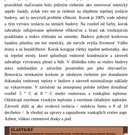
pravidelné maľovanie bolo jediným riešením ako renovovať estetický
aspekt fasády, avšak toto nie je riešenie na zlepšenie tepelnej izolácie
budovy, ani to nevyrieši problém vlhkosti.
Korok je 100% vode odolný
a tým vytvára izoláciu na stenách budovy.
Na rozdiel od farby, korok
zabraňuje odlupovanie spôsobené vlhkosťou a braní tak vznikajúcim
prasklinám a mikro trhlinám na omietke.
Budovy pokryté korkovou
fasádou pôsobia nie len esteticky, ale navyše zvýšia životnosť Vášho
domu a sú bezúdržbové.
Korok koriguje všetky tepelné nedostatky, ako
sú tepelné mosty, ktoré spôsobujú vnútorné kondenzácie a zároveň
zabraňuje vytváraniu plesní a húb.
V dôsledku toho sa vnútro budovy
stáva stabilnejším a zdravším prostredím pre jeho obyvateľov.
Renovácia striekaným korkom je ideálnym riešením pre dosiahnutie
dokonalej vnútornej teploty v budove a zároveň minimalizuje náklady
na vykurovanie.
V závislosti na zemepisnej polohe môžete dosiahnuť
rozdiel 5 ° C až 8 ° C medzi vnútornou a vonkajšou teplotou.
Odolávajú extrémne vysokým teplotám a extrémne chladným teplotám.
Zároveň slúži aj ako zvuková izolácia / redukcia šumu o 8 až 10
decibelov /.
Je vhodný na opravy a zapuzdrenie vonkajších vrstiev napr.
Azbest, vlákno cementové dosky a pod.