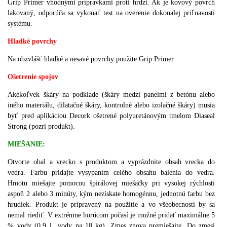
Grip Primer vhodnými prípravkami proti hrdzi. Ak je kovový povrch
lakovaný, odporúča sa vykonať test na overenie dokonalej priľnavosti
systému.
Hladké povrchy
Na obzvlášť hladké a nesavé povrchy použite Grip Primer.
Ošetrenie spojov
Akékoľvek škáry na podklade (škáry medzi panelmi z betónu alebo
iného materiálu, dilatačné škáry, kontrolné alebo izolačné škáry) musia
byť pred aplikáciou Decork ošetrené polyuretánovým tmelom Diaseal
Strong (pozri produkt).
MIEŠANIE:
Otvorte obal a vrecko s produktom a vyprázdnite obsah vrecka do
vedra. Farbu pridajte vysypaním celého obsahu balenia do vedra.
Hmotu miešajte pomocou špirálovej miešačky pri vysokej rýchlosti
aspoň 2 alebo 3 minúty, kým nezískate homogénnu, jednotnú farbu bez
hrudiek. Produkt je pripravený na použitie a vo všeobecnosti by sa
nemal riediť. V extrémne horúcom počasí je možné pridať maximálne 5
% vody (0,9 l vody na 18 kg). Zmes znova premiešajte. Do zmesi