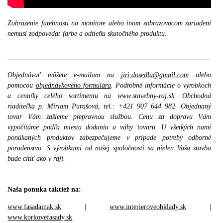
Zobrazenie farebnosti na monitore alebo inom zobrazovacom zariadení
nemusí zodpovedať farbe a odtieňu skutočného produktu.
Objednávať môžete e-mailom na
jiri.dosedla@gmail.com
alebo
pomocou
objednávkového formulára
. Podrobné informácie o výrobkoch
a cenníky celého sortimentu na www.stavebny-raj.sk. Obchodná
riaditeľka p. Miriam Purašová, tel.: +421 907 644 982. Objednaný
tovar Vám zašleme prepravnou službou. Cenu za dopravu Vám
vypočítáme podľa miesta dodania a váhy tovaru. U všetkých nami
ponúkaných produktov zabezpečujeme v prípade potreby odborné
poradenstvo. S výrobkami od našej spoločnosti sa nielen Vaša stavba
bude cítiť ako v raji.
Naša ponuka taktiež na:
www.fasadainak.sk
|
www.interieroveobklady.sk
|
www.korkovefasady.sk