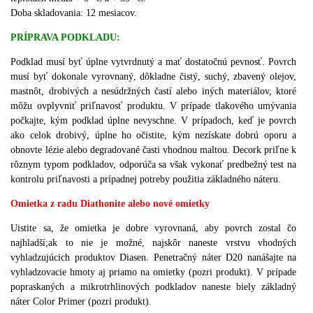
Doba skladovania: 12 mesiacov.
PRÍPRAVA PODKLADU:
Podklad musí byť úplne vytvrdnutý a mať dostatočnú pevnosť.
Povrch
musí byť dokonale vyrovnaný, dôkladne čistý, suchý, zbavený olejov,
mastnôt, drobivých a nesúdržných častí alebo iných materiálov, ktoré
môžu ovplyvniť priľnavosť produktu.
V prípade tlakového umývania
počkajte, kým podklad úplne nevyschne.
V prípadoch, keď je povrch
ako celok drobivý, úplne ho očistite, kým nezískate dobrú oporu a
obnovte lézie alebo degradované časti vhodnou maltou.
Decork priľne k
rôznym typom podkladov, odporúča sa však vykonať predbežný test na
kontrolu priľnavosti a prípadnej potreby použitia základného náteru.
Omietka z radu Diathonite alebo nové omietky
Uistite sa, že omietka je dobre vyrovnaná, aby povrch zostal čo
najhladší;
ak to nie je možné, najskôr naneste vrstvu vhodných
vyhladzujúcich produktov Diasen. Penetračný náter D20 nanášajte na
vyhladzovacie hmoty aj priamo na omietky (pozri produkt). V prípade
popraskaných a mikrotrhlinových podkladov naneste biely základný
náter Color Primer (pozri produkt).