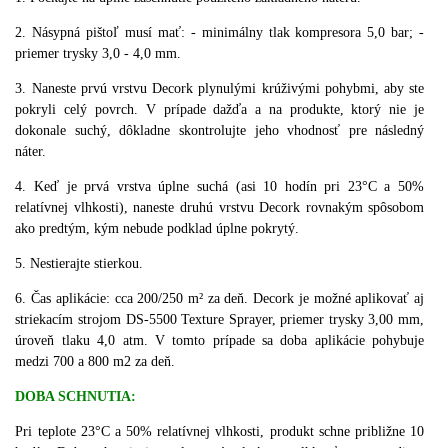
2. Násypná pištoľ musí mať: - minimálny tlak kompresora 5,0 bar; -
priemer trysky 3,0 - 4,0 mm.
3. Naneste prvú vrstvu Decork plynulými krúživými pohybmi, aby ste
pokryli celý povrch. V prípade dažďa a na produkte, ktorý nie je
dokonale suchý, dôkladne skontrolujte jeho vhodnosť pre následný
náter.
4. Keď je prvá vrstva úplne suchá (asi 10 hodín pri 23°C a 50%
relatívnej vlhkosti), naneste druhú vrstvu Decork rovnakým spôsobom
ako predtým, kým nebude podklad úplne pokrytý.
5. Nestierajte stierkou.
6. Čas aplikácie: cca 200/250 m² za deň. Decork je možné aplikovať aj
striekacím strojom DS-5500 Texture Sprayer, priemer trysky 3,00 mm,
úroveň tlaku 4,0 atm. V tomto prípade sa doba aplikácie pohybuje
medzi 700 a 800 m2 za deň.
DOBA SCHNUTIA:
Pri teplote 23°C a 50% relatívnej vlhkosti, produkt schne približne 10