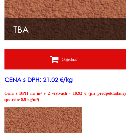
TBA
Objednať
CENA s DPH: 21,02 €/kg
Cena s DPH na m² v 2 vrstvách - 18,92 € (pri predpokladanej
spotrebe 0,9 kg/m²)