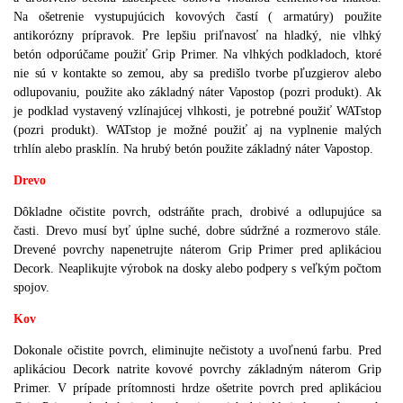
Na ošetrenie vystupujúcich kovových častí ( armatúry) použite
antikorózny prípravok. Pre lepšiu priľnavosť na hladký, nie vlhký
betón odporúčame použiť Grip Primer. Na vlhkých podkladoch, ktoré
nie sú v kontakte so zemou, aby sa predišlo tvorbe pľuzgierov alebo
odlupovaniu, použite ako základný náter Vapostop (pozri produkt). Ak
je podklad vystavený vzlínajúcej vlhkosti, je potrebné použiť WATstop
(pozri produkt). WATstop je možné použiť aj na vyplnenie malých
trhlín alebo prasklín. Na hrubý betón použite základný náter Vapostop.
Drevo
Dôkladne očistite povrch, odstráňte prach, drobivé a odlupujúce sa
časti. Drevo musí byť úplne suché, dobre súdržné a rozmerovo stále.
Drevené povrchy napenetrujte náterom Grip Primer pred aplikáciou
Decork. Neaplikujte výrobok na dosky alebo podpery s veľkým počtom
spojov.
Kov
Dokonale očistite povrch, eliminujte nečistoty a uvoľnenú farbu. Pred
aplikáciou Decork natrite kovové povrchy základným náterom Grip
Primer. V prípade prítomnosti hrdze ošetrite povrch pred aplikáciou