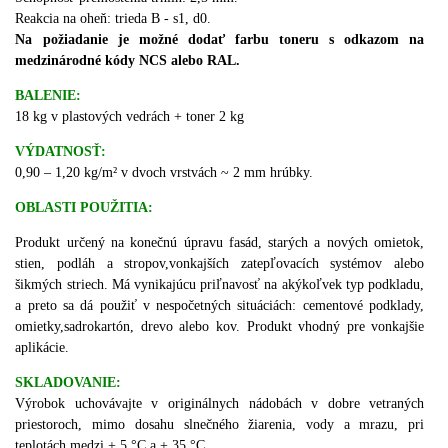
Reakcia na oheň: trieda B - s1, d0.
Na požiadanie je možné dodať farbu toneru s odkazom na
medzinárodné kódy NCS alebo RAL.
BALENIE:
18 kg v plastových vedrách + toner 2 kg
VÝDATNOSŤ:
0,90 – 1,20 kg/m² v dvoch vrstvách ~ 2 mm hrúbky.
OBLASTI POUŽITIA:
Produkt určený na konečnú úpravu fasád, starých a nových omietok,
stien, podláh a stropov
,vonkajších zatepľovacích systémov alebo
šikmých striech.
Má vynikajúcu priľnavosť na akýkoľvek typ podkladu,
a preto sa dá použiť v nespočetných situáciách: cementové podklady,
omietky,sadrokartón, drevo alebo kov.
Produkt vhodný pre vonkajšie
aplikácie.
SKLADOVANIE:
Výrobok uchovávajte v originálnych nádobách v dobre vetraných
priestoroch, mimo dosahu slnečného žiarenia, vody a mrazu, pri
teplotách medzi + 5 °C a + 35 °C.