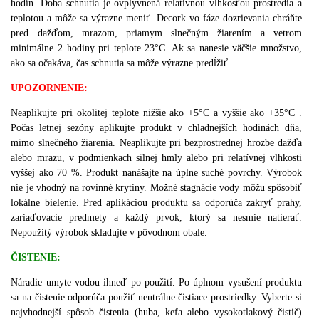
hodín. Doba schnutia je ovplyvnená relatívnou vlhkosťou prostredia a
teplotou a môže sa výrazne meniť. Decork vo fáze dozrievania chráňte
pred dažďom, mrazom, priamym slnečným žiarením a vetrom
minimálne 2 hodiny pri teplote 23°C. Ak sa nanesie väčšie množstvo,
ako sa očakáva, čas schnutia sa môže výrazne predĺžiť.
UPOZORNENIE:
Neaplikujte pri okolitej teplote nižšie ako +5°C a vyššie ako +35°C .
Počas letnej sezóny aplikujte produkt v chladnejších hodinách dňa,
mimo slnečného žiarenia. Neaplikujte pri bezprostrednej hrozbe dažďa
alebo mrazu, v podmienkach silnej hmly alebo pri relatívnej vlhkosti
vyššej ako 70 %. Produkt nanášajte na úplne suché povrchy. Výrobok
nie je vhodný na rovinné krytiny. Možné stagnácie vody môžu spôsobiť
lokálne bielenie. Pred aplikáciou produktu sa odporúča zakryť prahy,
zariaďovacie predmety a každý prvok, ktorý sa nesmie natierať.
Nepoužitý výrobok skladujte v pôvodnom obale.
ČISTENIE:
Náradie umyte vodou ihneď po použití. Po úplnom vysušení produktu
sa na čistenie odporúča použiť neutrálne čistiace prostriedky. Vyberte si
najvhodnejší spôsob čistenia (huba, kefa alebo vysokotlakový čistič)