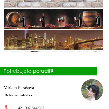
Potrebujete
poradiť?
Miriam Purašová
Obchodná riaditeľka
+421 907 644 982