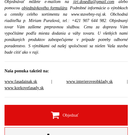
Objednávať môžete e-mailom na
jiri.dosedla@gmail.com
alebo
pomocou
objednávkového formulára
. Podrobné informácie o výrobkoch
a cenníky celého sortimentu na www.stavebny-raj.sk. Obchodná
riaditeľka p. Miriam Purašová, tel.: +421 907 644 982. Objednaný
tovar Vám zašleme prepravnou službou. Cenu za dopravu Vám
vypočítáme podľa miesta dodania a váhy tovaru. U všetkých nami
ponúkaných produktov zabezpečujeme v prípade potreby odborné
poradenstvo. S výrobkami od našej spoločnosti sa nielen Vaša stavba
bude cítiť ako v raji.
Naša ponuka taktiež na:
www.fasadainak.sk
|
www.interieroveobklady.sk
|
www.korkovefasady.sk
Objednať