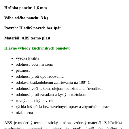
Hrúbka panelu: 1,6 mm
Váha celého panelu: 3 kg
Povrch: Hladký povrch bez špár
Materiál: ABS termo plast
Hlavné výhody kuchynských panelov:
vysoká kvalita
odolnosť voči nárazom
pružnosť
odolnosť proti opotrebovaniu
odoláva krátkodobému zahrievaniu na 100° C
odolnosť voči tukom, olejom, benzínu a uhľovodíkom
odolnosť proti zásadám a kyslým roztokom
rovný a hladký povrch
rýchla inštalácia bez stavebných úprav a zbytočného prachu
nízka cena
ABS je moderný termoplastický a nárazuvzdorný materiál. Z hľadiska
mechanickej pevnosti a tuhosti je oveľa lepší ako bežné a