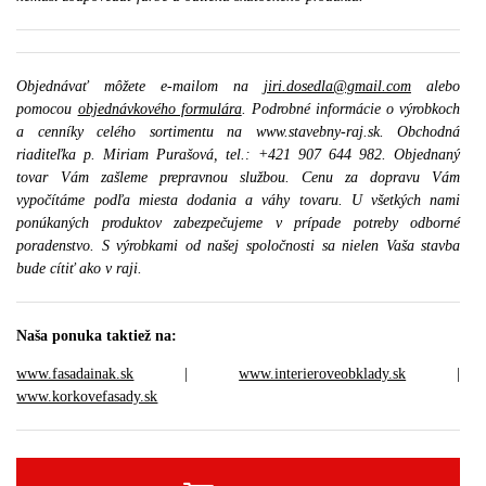
Objednávať môžete e-mailom na
jiri.dosedla@gmail.com
alebo
pomocou
objednávkového formulára
. Podrobné informácie o výrobkoch
a cenníky celého sortimentu na www.stavebny-raj.sk. Obchodná
riaditeľka p. Miriam Purašová, tel.: +421 907 644 982. Objednaný
tovar Vám zašleme prepravnou službou. Cenu za dopravu Vám
vypočítáme podľa miesta dodania a váhy tovaru. U všetkých nami
ponúkaných produktov zabezpečujeme v prípade potreby odborné
poradenstvo. S výrobkami od našej spoločnosti sa nielen Vaša stavba
bude cítiť ako v raji.
Naša ponuka taktiež na:
www.fasadainak.sk
|
www.interieroveobklady.sk
|
www.korkovefasady.sk