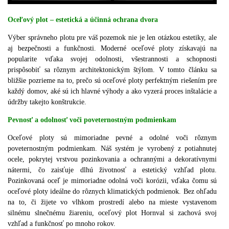
Oceľový plot – estetická a účinná ochrana dvora
Výber správneho plotu pre váš pozemok nie je len otázkou estetiky, ale
aj bezpečnosti a funkčnosti. Moderné oceľové ploty získavajú na
popularite vďaka svojej odolnosti, všestrannosti a schopnosti
prispôsobiť sa rôznym architektonickým štýlom. V tomto článku sa
bližšie pozrieme na to, prečo sú oceľové ploty perfektným riešením pre
každý domov, aké sú ich hlavné výhody a ako vyzerá proces inštalácie a
údržby takejto konštrukcie.
Pevnosť a odolnosť voči poveternostným podmienkam
Oceľové ploty sú mimoriadne pevné a odolné voči rôznym
poveternostným podmienkam. Náš systém je vyrobený z potiahnutej
ocele, pokrytej vrstvou pozinkovania a ochrannými a dekoratívnymi
nátermi, čo zaisťuje dlhú životnosť a estetický vzhľad plotu.
Pozinkovaná oceľ je mimoriadne odolná voči korózii, vďaka čomu sú
oceľové ploty ideálne do rôznych klimatických podmienok. Bez ohľadu
na to, či žijete vo vlhkom prostredí alebo na mieste vystavenom
silnému slnečnému žiareniu, oceľový plot Hornval si zachová svoj
vzhľad a funkčnosť po mnoho rokov.