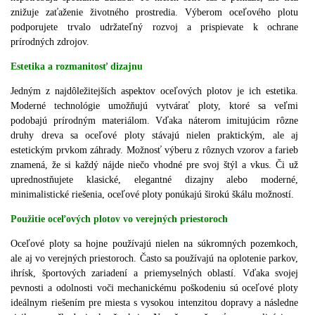
znižuje zaťaženie životného prostredia. Výberom oceľového plotu
podporujete trvalo udržateľný rozvoj a prispievate k ochrane
prírodných zdrojov.
Estetika a rozmanitosť dizajnu
Jedným z najdôležitejších aspektov oceľových plotov je ich estetika.
Moderné technológie umožňujú vytvárať ploty, ktoré sa veľmi
podobajú prírodným materiálom. Vďaka náterom imitujúcim rôzne
druhy dreva sa oceľové ploty stávajú nielen praktickým, ale aj
estetickým prvkom záhrady. Možnosť výberu z rôznych vzorov a farieb
znamená, že si každý nájde niečo vhodné pre svoj štýl a vkus. Či už
uprednostňujete klasické, elegantné dizajny alebo moderné,
minimalistické riešenia, oceľové ploty ponúkajú širokú škálu možností.
Použitie oceľových plotov vo verejných priestoroch
Oceľové ploty sa hojne používajú nielen na súkromných pozemkoch,
ale aj vo verejných priestoroch. Často sa používajú na oplotenie parkov,
ihrísk, športových zariadení a priemyselných oblastí. Vďaka svojej
pevnosti a odolnosti voči mechanickému poškodeniu sú oceľové ploty
ideálnym riešením pre miesta s vysokou intenzitou dopravy a následne