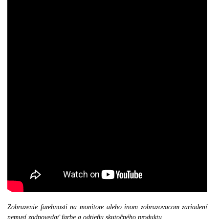
Zobrazenie farebnosti na monitore alebo inom zobrazovacom zariadení
nemusí zodpovedať farbe a odtieňu skutočného produktu.