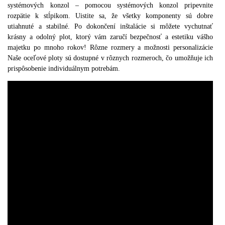
systémových konzol – pomocou systémových konzol pripevnite
rozpätie k stĺpikom. Uistite sa, že všetky komponenty sú dobre
utiahnuté a stabilné. Po dokončení inštalácie si môžete vychutnať
krásny a odolný plot, ktorý vám zaručí bezpečnosť a estetiku vášho
majetku po mnoho rokov! Rôzne rozmery a možnosti personalizácie
Naše oceľové ploty sú dostupné v rôznych rozmeroch, čo umožňuje ich
prispôsobenie individuálnym potrebám.