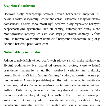
Bezpečnosť a ochrana
Oceľové ploty zabezpečujú vysokú úroveň bezpečnosti majetku. Sú
pevné a ťažko sa vylamujú, čo účinne chráni súkromie a majetok členov
domácnosti. Okrem toho môžu byť oceľové ploty vybavené rôznymi
bezpečnostnými systémami, ako sú zámky, automatické brány alebo
monitorovacie systémy, čo ešte viac zvyšuje úroveň ochrany. Vďaka
tomu sa môžete vo vlastnom dome cítiť bezpečne s vedomím, že plot je
účinnou bariérou proti votrelcom.
Nízke náklady na údržbu
Jednou z najväčších výhod oceľových plotov sú ich nízke náklady na
životné podmienky. Na rozdiel od drevených plotov, ktoré vyžadujú
pravidelné natieranie a údržbu, oceľové varianty sú prakticky
bezúdržbové. Stačí ich z času na čas umyť vodou, aby zostali krásne po
mnoho rokov. Absencia pravidelnej údržby tiež znamená, že ušetríte čas
a peniaze, vďaka čomu sú oceľové ploty mimoriadne ekonomickou
voľbou. Dôležité je, že oceľ je plne recyklovateľný materiál, vďaka
čomu sú oceľové ploty ekologickou voľbou. Na rozdiel od drevených
konštrukcií, ktoré vyžadujú pravidelnú údržbu, oceľové ploty
nepotrebujú špeciálnu údržbu. To nielen šetrí čas a peniaze, ale tiež