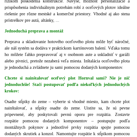
rizikom poškodenia konštrukcie. Navyše, možnosť personalizácie a
prispôsobenia individuálnym potrebám robí z oceľových plotov ideálne
riešenie pre rôzne mestské a komerčné priestory. Vhodné aj ako stena
prístreškov pre autá, altánky, ...
Jednoduchá preprava a montáž
Preprava a skladovanie hotového oceľového plotu môže byť náročné,
ale náš systém sa dodáva v praktickom kartónovom balení. Vďaka tomu
ho môžete ľahko prepravovať aj v osobnom aute a uskladniť v garáži
alebo pivnici, pretože nezaberá veľa miesta. Inštalácia oceľového plota
je jednoduchá a zvládnete ju sami pomocou dodaných komponentov.
Chcete si nainštalovať oceľový plot Hornval sami? Nie je nič
jednoduchšie! Stačí postupovať podľa niekoľkých jednoduchých
krokov:
Osadte stĺpiky do zeme – vyberte si vhodné miesto, kam chcete plot
nainštalovať, a stĺpiky osadte do zeme. Uistite sa, že sú pevne
pripevnené, aby poskytovali pevnú oporu pre rozpätia. Zostavte
rozpätie pomocou dodaných komponentov – postupujte podľa
montážnych pokynov a jednotlivé prvky rozpätia spojte pomocou
dodaných skrutiek a konzol. Namontujte rozpätie k stĺpikom pomocou