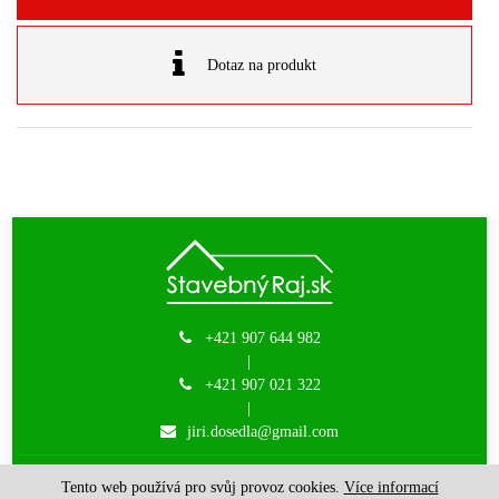
Dotaz na produkt
+421 907 644 982
|
+421 907 021 322
|
jiri.dosedla@gmail.com
JM-DODOS s.r.o. | © 2015 - 2026 |
created by Websy
Tento web používá pro svůj provoz cookies.
Více informací