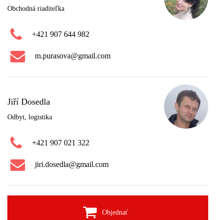
Obchodná riaditeľka
+421 907 644 982
m.purasova@gmail.com
Jiří Dosedla
Odbyt, logistika
+421 907 021 322
jiri.dosedla@gmail.com
Objednať